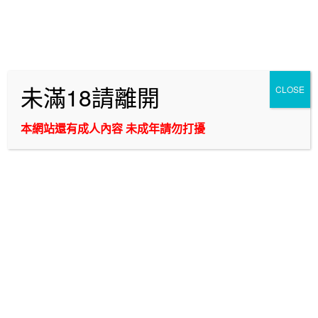
跳
最迷人的台北全套服務-新幹線外約將提供你最棒的外
至
主
送茶妹讓你可以在約砲的時候找到最好的兼職妹,讓你
要
爽玩一番
內
缺乏激情的時候來找台北外送茶重拾外約中的性愛美好體驗
未滿18請離開
CLOSE
容
那該有多好? 最棒的台北叫小姐服務將能帶給你最愉悅的兼
職援交妹等你體驗好體驗滿!
本網站還有成人內容 未成年請勿打擾
選單
台北西門町喝茶哪裡可找到能信任的茶莊？新幹線提
供台北西門町叫小姐費用合理，台北西門町外送茶老
司機唯一評價第一名外約推薦